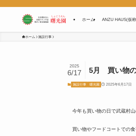
ホーム
ANZU HAUS(
ホーム
施設行事
2025
5月 買い物
6/17
2025年6月17日
施設行事
曙光園
今年も買い物の日で武蔵村山
買い物やフードコートでの食